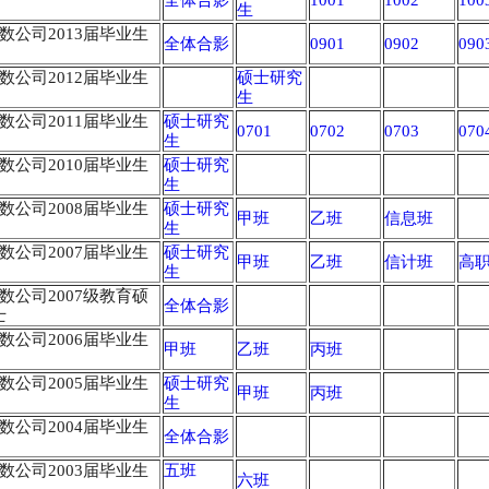
全体合影
1001
1002
100
生
数公司2013届毕业生
全体合影
0901
0902
090
数公司2012届毕业生
硕士研究
生
数公司2011届毕业生
硕士研究
0701
0702
0703
070
生
数公司2010届毕业生
硕士研究
生
数公司2008届毕业生
硕士研究
甲班
乙班
信息班
生
数公司2007届毕业生
硕士研究
甲班
乙班
信计班
高
生
数公司2007级教育硕
全体合影
士
数公司2006届毕业生
甲班
乙班
丙班
数公司2005届毕业生
硕士研究
甲班
丙班
生
数公司2004届毕业生
全体合影
数公司2003届毕业生
五班
六班