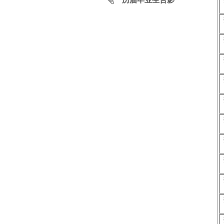
历届毕业生合影