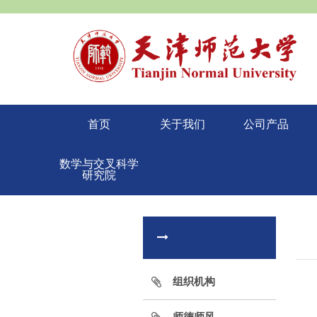
首页
关于我们
公司产品
数学与交叉科学
研究院
组织机构