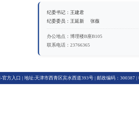
纪委书记：王建君
纪委委员：王延新 张薇
办公地点：博理楼B座B105
联系电话：23766365
-官方入口 | 地址:天津市西青区宾水西道393号 | 邮政编码：300387 | 