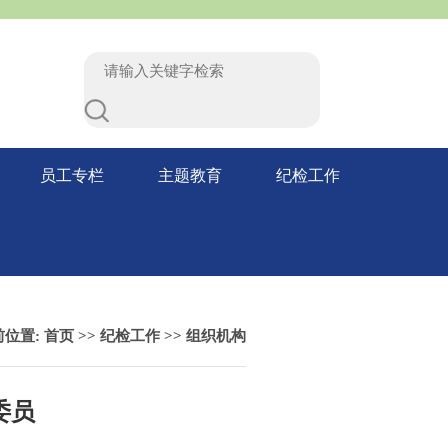
员工专栏
主题教育
纪检工作
前位置:
首页
>>
纪检工作
>>
组织机构
委员