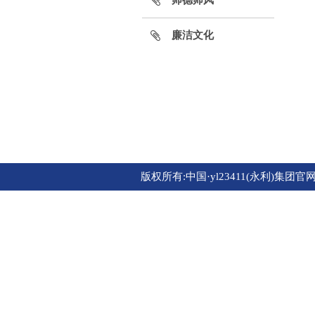
师德师风
廉洁文化
版权所有:中国·yl23411(永利)集团官网