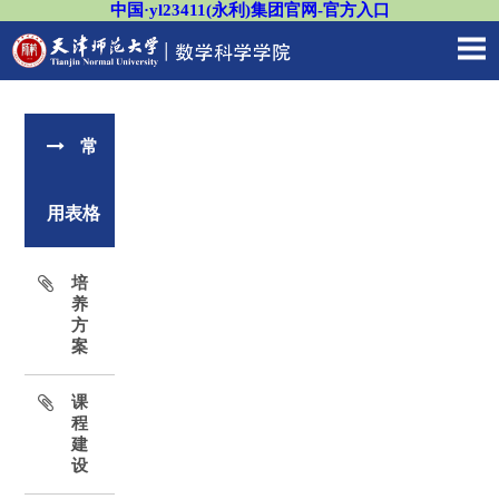
中国·yl23411(永利)集团官网-官方入口
常
用表格
培
养
方
案
课
程
建
设