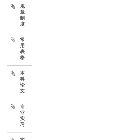
规
章
制
度
常
用
表
格
本
科
论
文
专
业
实
习